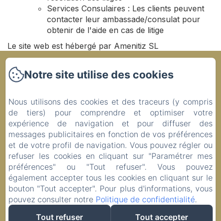
Services Consulaires : Les clients peuvent
contacter leur ambassade/consulat pour
obtenir de l'aide en cas de litige
Le site web est hébergé par Amenitiz SL
Ty Coz Breizh
Notre site utilise des cookies
Accueil
Nous utilisons des cookies et des traceurs (y compris
Nos Chambres
de tiers) pour comprendre et optimiser votre
A table
expérience de navigation et pour diffuser des
07.82.66.29.12
messages publicitaires en fonction de vos préférences
et de votre profil de navigation. Vous pouvez régler ou
Contact
refuser les cookies en cliquant sur "Paramétrer mes
Politique de confidentialité
préférences" ou "Tout refuser". Vous pouvez
Informations légales
également accepter tous les cookies en cliquant sur le
Informations sur les cookies
bouton "Tout accepter". Pour plus d'informations, vous
pouvez consulter notre
Politique de confidentialité
.
Tout refuser
Tout accepter