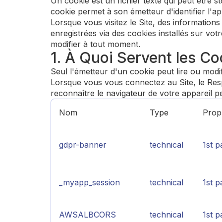
Un cookie est un fichier texte qui peut être 
cookie permet à son émetteur d'identifier l'ap
Lorsque vous visitez le Site, des informations 
enregistrées via des cookies installés sur vo
modifier à tout moment.
1. À Quoi Servent les Co
Seul l'émetteur d'un cookie peut lire ou modifi
Lorsque vous vous connectez au Site, le Resp
reconnaître le navigateur de votre appareil p
Nom
Type
Propr
gdpr-banner
technical
1st p
_myapp_session
technical
1st p
AWSALBCORS
technical
1st p