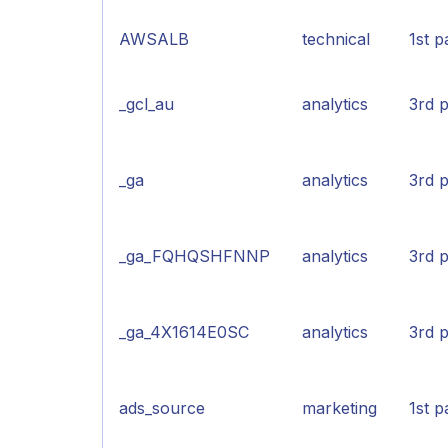
AWSALB
technical
1st p
_gcl_au
analytics
3rd p
_ga
analytics
3rd p
_ga_FQHQSHFNNP
analytics
3rd p
_ga_4X1614E0SC
analytics
3rd p
ads_source
marketing
1st p