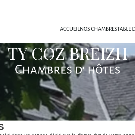
ACCUEIL
NOS CHAMBRES
TABLE 
TY COZ BREIZH
Chambres d' hôtes
s