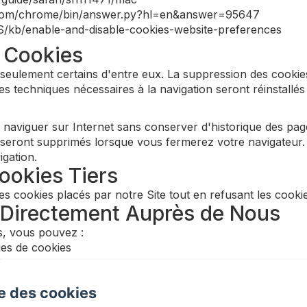
e.com/chrome/bin/answer.py?hl=en&answer=95647
-US/kb/enable-and-disable-cookies-website-preferences
s Cookies
eulement certains d'entre eux. La suppression des cookies
ies techniques nécessaires à la navigation seront réinstallés s
naviguer sur Internet sans conserver d'historique des page
 seront supprimés lorsque vous fermerez votre navigateur. 
igation.
ookies Tiers
 cookies placés par notre Site tout en refusant les cookies
s Directement Auprès de Nous
s, vous pouvez :
ies de cookies
t
ur chaque cookie que nous utilisons
se des cookies
mémoriser vos choix pendant 12 mois. Si vous supprimez t