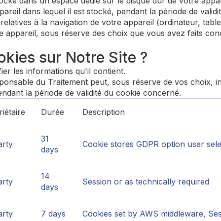
stocké dans un espace dédié sur le disque dur de votre appar
pareil dans lequel il est stocké, pendant la période de valid
relatives à la navigation de votre appareil (ordinateur, tab
tre appareil, sous réserve des choix que vous avez faits c
okies sur Notre Site ?
er les informations qu'il contient.
onsable du Traitement peut, sous réserve de vos choix, ins
endant la période de validité du cookie concerné.
iétaire
Durée
Description
31
arty
Cookie stores GDPR option user selec
days
14
arty
Session or as technically required
days
arty
7 days
Cookies set by AWS middleware, Sess