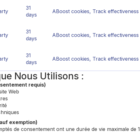
31
arty
ABoost cookies, Track effectiveness
days
31
arty
ABoost cookies, Track effectiveness
days
31
arty
ABoost cookies, Track effectiveness
days
ue Nous Utilisons :
sentement requis)
site Web
tres
ité
chniques
auf exemption)
mptés de consentement ont une durée de vie maximale de 