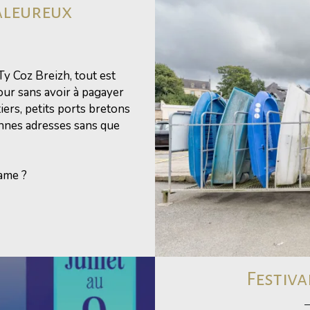
aleureux
Ty Coz Breizh, tout est
our sans avoir à pagayer
iers, petits ports bretons
onnes adresses sans que
rame ?
Festiva