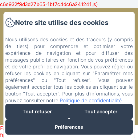
c6e932f9d3d27b65-1bf7c4dc6a241241.js)
Ty Coz Breizh
Notre site utilise des cookies
Accueil
Nous utilisons des cookies et des traceurs (y compris
Nos Chambres
de tiers) pour comprendre et optimiser votre
A table
expérience de navigation et pour diffuser des
07.82.66.29.12
messages publicitaires en fonction de vos préférences
et de votre profil de navigation. Vous pouvez régler ou
Contact
refuser les cookies en cliquant sur "Paramétrer mes
Politique de confidentialité
préférences" ou "Tout refuser". Vous pouvez
Informations légales
également accepter tous les cookies en cliquant sur le
Informations sur les cookies
bouton "Tout accepter". Pour plus d'informations, vous
pouvez consulter notre
Politique de confidentialité
.
Tout refuser
Tout accepter
Créé par Amenitiz
Préférences
Failed to load BookingEngine/index: Loading chunk 1322
failed. (missing: